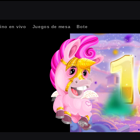
ino en vivo
Juegos de mesa
Bote