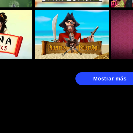
Mostrar más