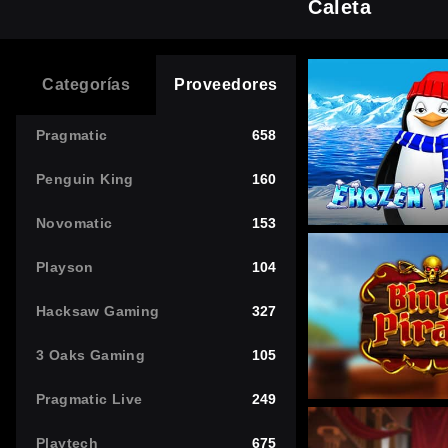
Caleta
Categorías
Proveedores
Pragmatic
658
Penguin King
160
Novomatic
153
Playson
104
Hacksaw Gaming
327
3 Oaks Gaming
105
Pragmatic Live
249
Playtech
675