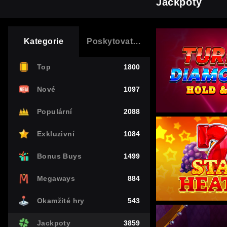
Jackpoty
Kategorie
Poskytovatelé
Top
1800
Nové
1097
Populární
2088
Exkluzivní
1084
Bonus Buys
1499
Megaways
884
Okamžité hry
543
Jackpoty
3859