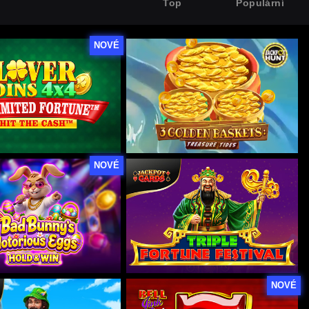
Top
Populární
NOVÉ
NOVÉ
NOVÉ