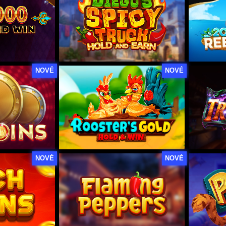
NOVÉ
NOVÉ
NOVÉ
NOVÉ