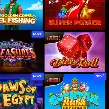
NOVÉ
NOVÉ
NOVÉ