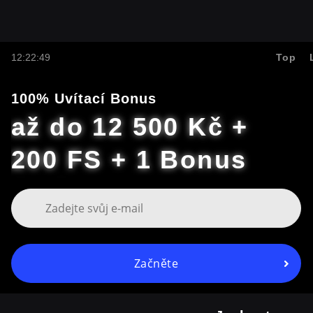
12:22:49
Top
100% Uvítací Bonus
až do 12 500 Kč +
200 FS + 1 Bonus
Crab
Začněte