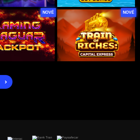
NOVÉ
NOVÉ