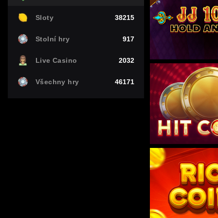
Sloty
38215
Stolní hry
917
Live Casino
2032
Všechny hry
46171