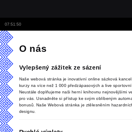
07:51:50
O nás
Vylepšený zážitek ze sázení
Naše webová stránka je inovativní online sázková kancelá
kurzy na více než 1 000 předzápasových a live sportovních
Neustále doplňujeme naši herní knihovnu nejnovějšími v
pro vás. Usnadněte si přístup ke svým oblíbeným automat
bonusů. Naše Webová stránka je ztělesněním hazardních
designu.