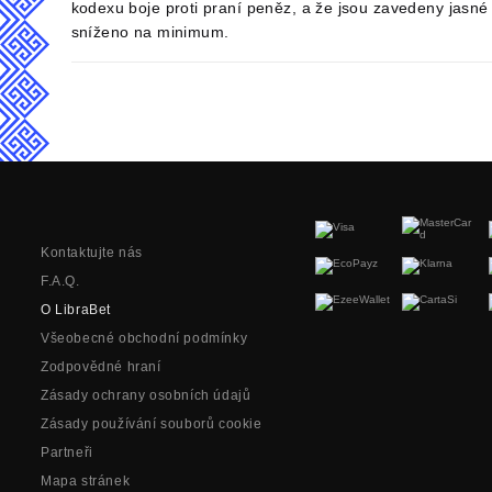
kodexu boje proti praní peněz, a že jsou zavedeny jasné p
sníženo na minimum.
Kontaktujte nás
F.A.Q.
O LibraBet
Všeobecné obchodní podmínky
Zodpovědné hraní
Zásady ochrany osobních údajů
Zásady používání souborů cookie
Partneři
Mapa stránek