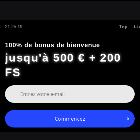
21:25:19
Top
Li
100% de bonus de bienvenue
jusqu'à 500 € + 200
FS
Commencez