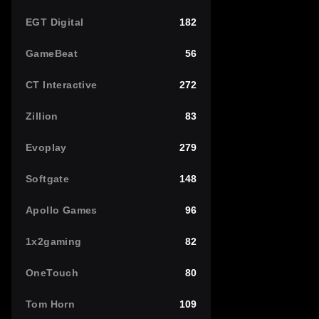
EGT Digital
182
GameBeat
56
CT Interactive
272
Zillion
83
Evoplay
279
Softgate
148
Apollo Games
96
1x2gaming
82
OneTouch
80
Tom Horn
109