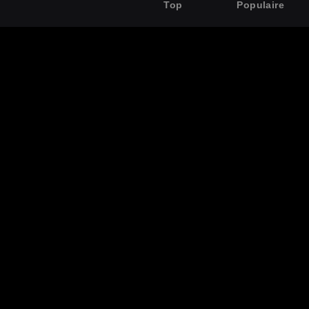
Top
Populaire