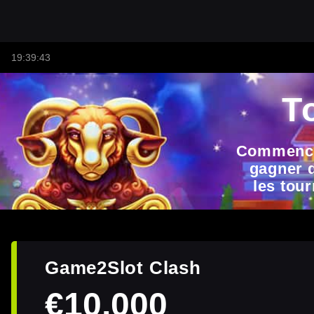
19:39:43
T
Commenc
gagner 
les tou
Game2Slot Clash
€10,000