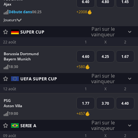
6.40
4.80
1.45
Ajax
Débute dans
06:25
+2008
Joueurs
Pari sur le
SUPER CUP
vainqueur
22 août
1
X
2
Borussia Dortmund
4.60
4.25
1.67
Bayern Munich
18:30
+580
Pari sur le
UEFA SUPER CUP
vainqueur
12 août
1
X
2
PSG
1.77
3.70
4.40
Aston Villa
19:00
+457
Pari sur le
SERIE A
vainqueur
09 août
1
X
2