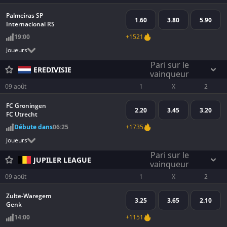
Palmeiras SP
1.60
3.80
5.90
Internacional RS
19:00
+1521
Joueurs
Pari sur le
EREDIVISIE
vainqueur
09 août
1
X
2
FC Groningen
2.20
3.45
3.20
FC Utrecht
Débute dans
06:25
+1735
Joueurs
Pari sur le
JUPILER LEAGUE
vainqueur
09 août
1
X
2
Zulte-Waregem
3.25
3.65
2.10
Genk
14:00
+1151