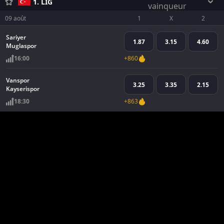
1. LIG
vainqueur
09 août
1
X
2
Sariyer
1.87
3.15
4.60
Muglaspor
16:00
+860
Vanspor
3.25
3.35
2.15
Kayserispor
18:30
+863