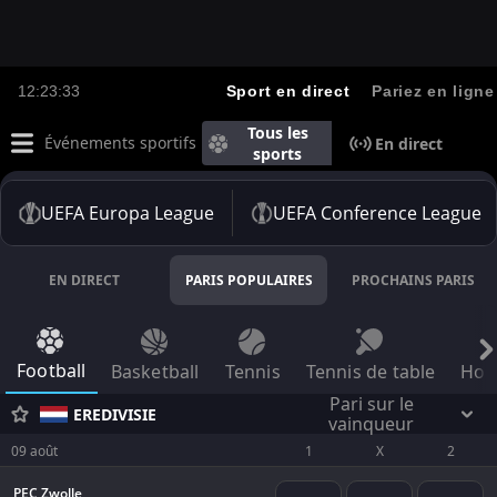
12:23:33
Sport en direct
Pariez en ligne
Tous les
Événements sportifs
En direct
sports
UEFA Europa League
UEFA Conference League
EN DIRECT
PARIS POPULAIRES
PROCHAINS PARIS
Football
Basketball
Tennis
Tennis de table
Hock
Pari sur le
EREDIVISIE
vainqueur
09 août
1
X
2
PEC Zwolle