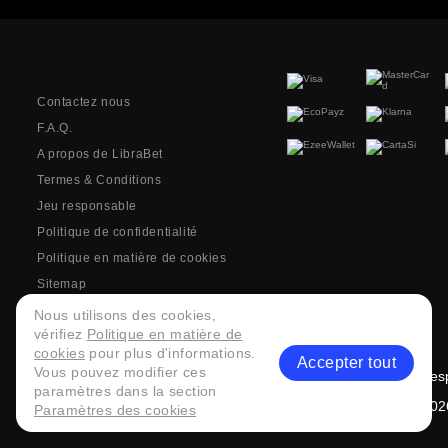
Contactez nous
F.A.Q.
A propos de LibraBet
Termes & Conditions
Jeu responsable
Politique de confidentialité
Politique en matière de cookies
Sitemap
Nous utilisons des cookies,
vérifiez
Politique en matière de
cookies
pour plus d'informations.
Accepter tout
Vous pouvez modifier ces
Gambling can be addictive. Play res
paramètres dans la section
2026
Paramètres des cookies