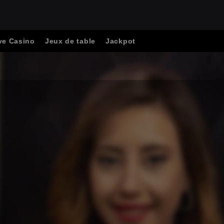
ve Casino
Jeux de table
Jackpot