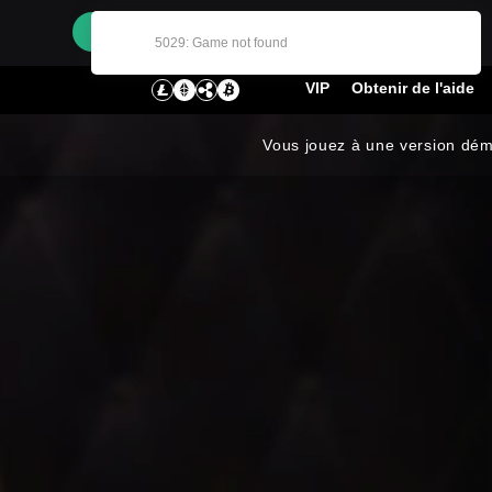
S'inscrire
Se connecter
5029: Game not found
VIP
Obtenir de l'aide
Vous jouez à une version démo