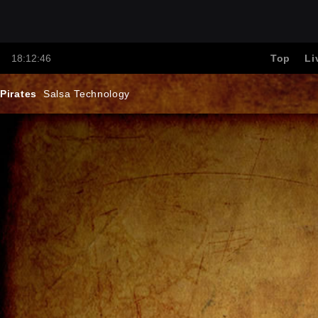
18:12:46
Top
Li
Pirates
Salsa Technology