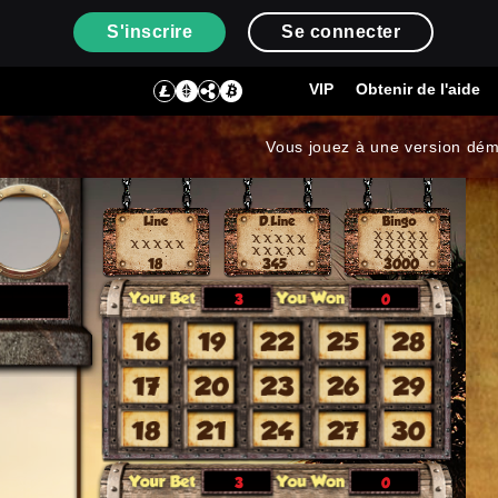
S'inscrire
Se connecter
VIP
Obtenir de l'aide
Vous jouez à une version démo