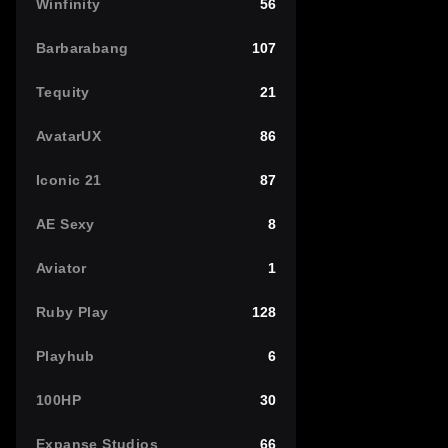
Winfinity
56
Barbarabang
107
Tequity
21
AvatarUX
86
Iconic 21
87
AE Sexy
8
Aviator
1
Ruby Play
128
Playhub
6
100HP
30
Expanse Studios
66