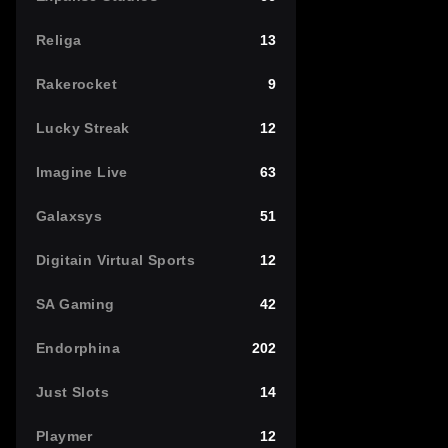
Religa
13
Rakerocket
9
Lucky Streak
12
Imagine Live
63
Galaxsys
51
Digitain Virtual Sports
12
SA Gaming
42
Endorphina
202
Just Slots
14
Playmer
12