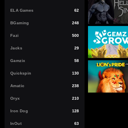
ELA Games
62
BGaming
248
Fazi
500
Jacks
29
Gamzix
58
Quickspin
130
Amatic
238
Oryx
210
Iron Dog
128
InOut
63