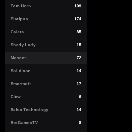
Tom Horn
109
Platipus
174
Caleta
85
Shady Lady
15
Mascot
72
Solidicon
14
Smartsoft
17
Claw
6
Salsa Technology
14
BetGamesTV
8