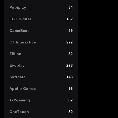
Popiplay
84
EGT Digital
182
GameBeat
59
CT Interactive
272
Zillion
82
Evoplay
278
Softgate
148
Apollo Games
96
1x2gaming
82
OneTouch
80