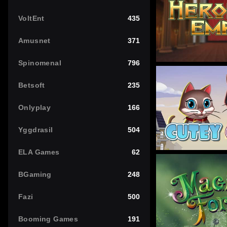
VoltEnt
435
Amusnet
371
Spinomenal
796
Betsoft
235
Onlyplay
166
Yggdrasil
504
ELA Games
62
BGaming
248
Fazi
500
Booming Games
191