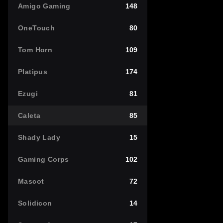
Amigo Gaming
148
OneTouch
80
Tom Horn
109
Platipus
174
Ezugi
81
Caleta
85
Shady Lady
15
Gaming Corps
102
Mascot
72
Solidicon
14