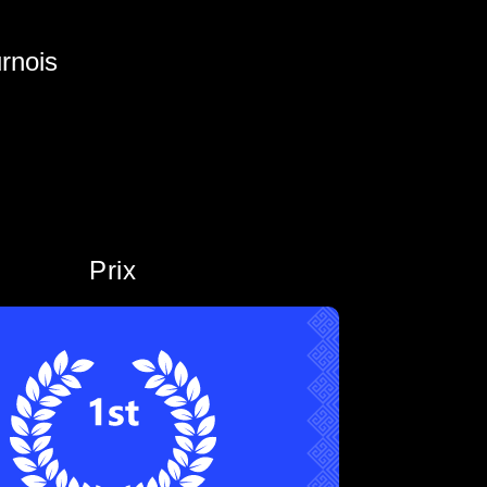
urnois
Prix