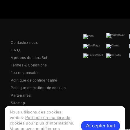
Contactez nous
F.A.Q.
A propos de LibraBet
Termes & Conditions
Jeu responsable
Politique de confidentialité
Politique en matière de cookies
Partenaires
Sitemap
Nous utilisons des cookies,
vérifiez
Politique en matière de
cookies
pour plus d'informations.
Accepter tout
Vous pouvez modifier ces
Gambling can be addictive. Play res