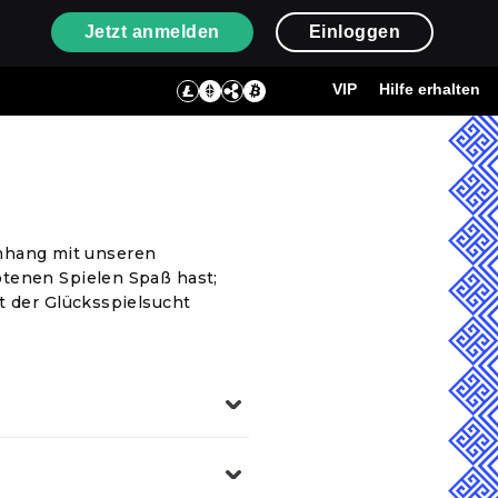
Jetzt anmelden
Einloggen
VIP
Hilfe erhalten
nhang mit unseren
otenen Spielen Spaß hast;
t der Glücksspielsucht