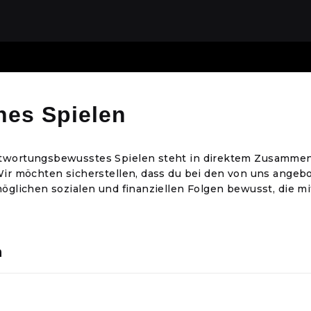
hes Spielen
twortungsbewusstes Spielen steht in direktem Zusamme
Wir möchten sicherstellen, dass du bei den von uns angeb
öglichen sozialen und finanziellen Folgen bewusst, die mi
n