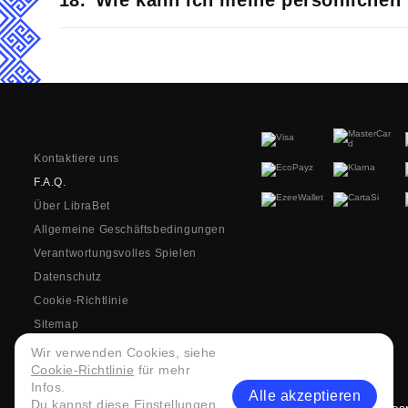
Wie kann ich meine persönlichen 
Kontaktiere uns
F.A.Q.
Über LibraBet
Allgemeine Geschäftsbedingungen
Verantwortungsvolles Spielen
Datenschutz
Cookie-Richtlinie
Sitemap
Wir verwenden Cookies, siehe
Cookie-Richtlinie
für mehr
Infos.
Alle akzeptieren
Du kannst diese Einstellungen