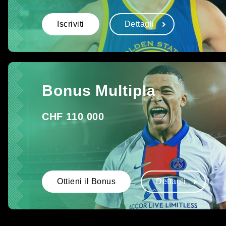
Iscriviti
Dettagli
Bonus Multipla
CHF 110 000
Ottieni il Bonus
Dettagli