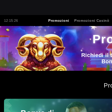
12:15:26
Promozioni
Promozioni Casinò
Pr
Richiedi il 
Bon
Pr