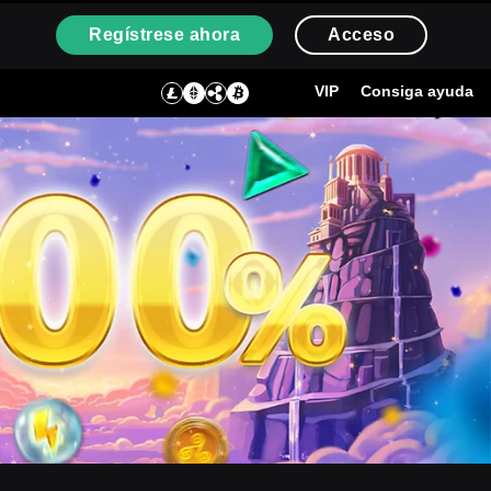
Regístrese ahora
Acceso
VIP
Consiga ayuda