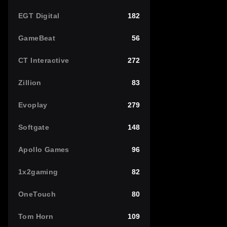
EGT Digital
182
GameBeat
56
CT Interactive
272
Zillion
83
Evoplay
279
Softgate
148
Apollo Games
96
1x2gaming
82
OneTouch
80
Tom Horn
109