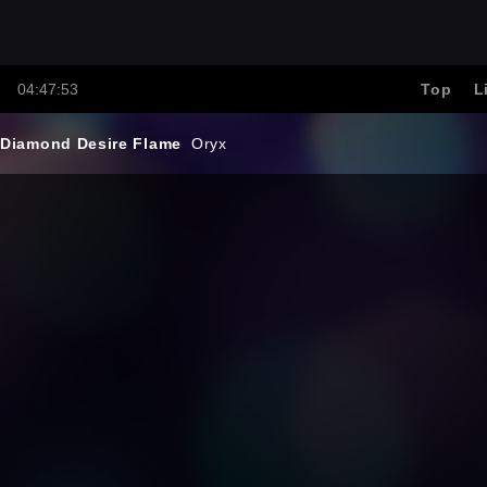
04:47:53
Top
L
Diamond Desire Flame
Oryx