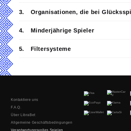
Organisationen, die bei Glückssp
Minderjährige Spieler
Filtersysteme
Kontaktiere uns
F.A.Q.
Über LibraBet
Allgemeine Geschäftsbedingungen
Verantwortungsvolles Spielen