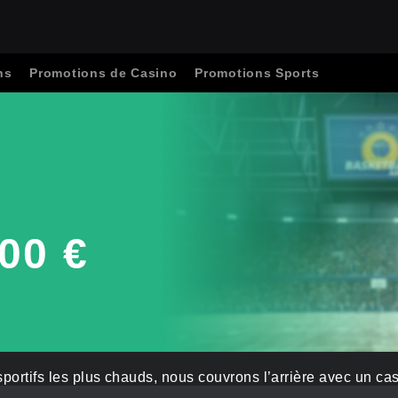
ns
Promotions de Casino
Promotions Sports
00 €
portifs les plus chauds, nous couvrons l’arrière avec un c