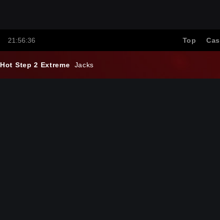
21:56:36
Top
Cas
Hot Step 2 Extreme
Jacks